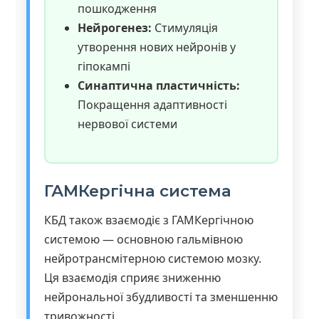
пошкодження
Нейрогенез:
Стимуляція
утворення нових нейронів у
гіпокампі
Синаптична пластичність:
Покращення адаптивності
нервової системи
ГАМКергічна система
КБД також взаємодіє з ГАМКергічною
системою — основною гальмівною
нейротрансмітерною системою мозку.
Ця взаємодія сприяє зниженню
нейрональної збудливості та зменшенню
тривожності.