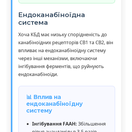
Ендоканабіноїдна
система
Хоча КБД має низьку спорідненість до
канабіноїдних рецепторів CB1 та CB2, він
впливає на ендоканабіноїдну систему
через інші механізми, включаючи
інгібування ферментів, що руйнують
ендоканабіноїди.
📊 Вплив на
ендоканабіноїдну
систему
Інгібування FAAH:
Збільшення
рівня анандаміду в 3-5 разів