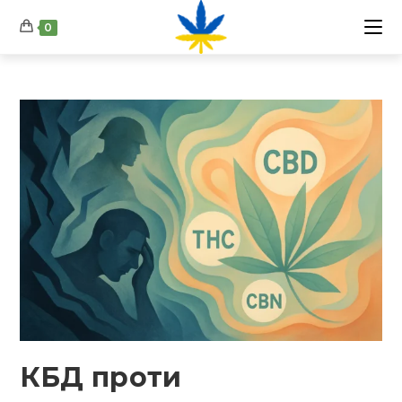
Перейти
0
до
вмісту
КБД проти