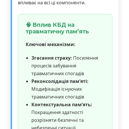
впливає на всі ці компоненти.
🧠 Вплив КБД на
травматичну пам’ять
Ключові механізми:
Згасання страху:
Посилення
процесів забування
травматичних спогадів
Реконсолідація пам’яті:
Модифікація існуючих
травматичних спогадів
Контекстуальна пам’ять:
Покращення здатності
розрізняти безпечні та
небезпечні ситуації