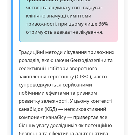
четверта людина у світі відчуває
клінічно значущі симптоми
тривожності, при цьому лише 36%
отримують адекватне лікування.
Традиційні методи лікування тривожних
розладів, включаючи бензодіазепіни та
селективні інгібітори зворотного
захоплення серотоніну (СІЗЗС), часто
супроводжуються серйозними
побічними ефектами та ризиком
розвитку залежності. У цьому контексті
канабідіол (КБД) — непсихоактивний
компонент канабісу — привертає все
більшу увагу дослідників як потенційно
безпечна та ефективна альтернатива.