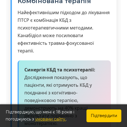
Комбінована терапія
Найефективнішим підходом до лікування
ПТСР є комбінація КБД з
психотерапевтичними методами.
Канабідіол може посилювати
ефективність травма-фокусованої
терапії.
Синергія КБД та психотерапії:
Дослідження показують, що
пацієнти, які отримують КБД у
поєднанні з когнітивно-
поведінковою терапією,
демонструють на 40% кращі
Підтверджую, що мені є 18 років і
результати порівняно з
Підтвердити
погоджуюсь з
умовами сайту.
.
монотерапією.