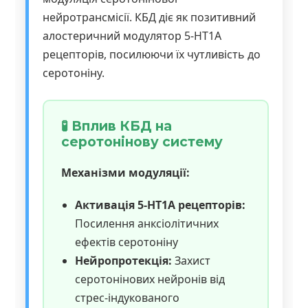
нейротрансмісії. КБД діє як позитивний
алостеричний модулятор 5-HT1A
рецепторів, посилюючи їх чутливість до
серотоніну.
🧪 Вплив КБД на
серотонінову систему
Механізми модуляції:
Активація 5-HT1A рецепторів:
Посилення анксіолітичних
ефектів серотоніну
Нейропротекція:
Захист
серотонінових нейронів від
стрес-індукованого