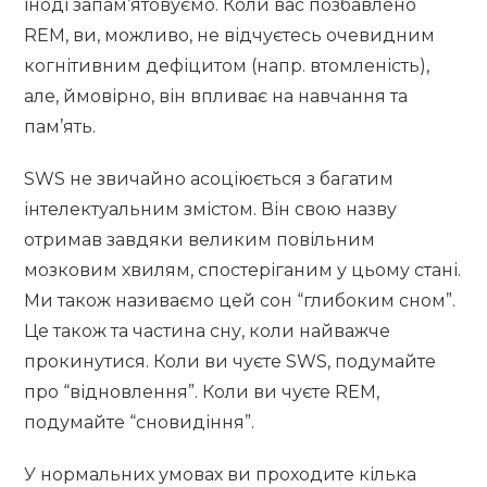
іноді запам’ятовуємо. Коли вас позбавлено
REM, ви, можливо, не відчуєтесь очевидним
когнітивним дефіцитом (напр. втомленість),
але, ймовірно, він впливає на навчання та
пам’ять.
SWS не звичайно асоціюється з багатим
інтелектуальним змістом. Він свою назву
отримав завдяки великим повільним
мозковим хвилям, спостеріганим у цьому стані.
Ми також називаємо цей сон “глибоким сном”.
Це також та частина сну, коли найважче
прокинутися. Коли ви чуєте SWS, подумайте
про “відновлення”. Коли ви чуєте REM,
подумайте “сновидіння”.
У нормальних умовах ви проходите кілька