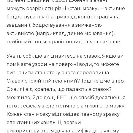
момент. Завдяки їх дослідженням вчені
можуть розрізняти різні «стані мозку» – активне
бодрствування (наприклад, концентрація на
завданні), бодрствування з зниженою
активністю (наприклад, денне мріювання),
глибокий сон, яскраві сновидіння і таке інше.
Уявіть собі, що ви дивитесь на ставок. Якщо ви
помічаєте узори на поверхні води, то можете
визначити стан оточуючого середовища.
Ставок спокійний і скляний? Тоді не дме вітер.
Є хвилі від крапель, що падають в ставок?
Можливо, йде дощ. ЕЕГ – це спосіб досягнення
того ж ефекту з електричною активністю мозку.
Кожен стан мозку відповідає певному зразку
електричних хвиль. Ці зразки
використовуються для класифікації, в якому