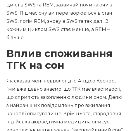
циклів SWS та REM, зазвичай починаючи з
SWS. Під час сну ви перетворюється в стан
SWS, потім REM, знову в SWS та так далі. З
кожним циклом SWS стає менше, а REM –
більше.
Вплив споживання
ТГК на сон
Як сказав мені невролог д-р Андрю Кеснер,
“ми вже давно знаємо, що ТГК має властивості,
що сприяють захопленню людини сном. Деякі
з найраніших повідомлень про вживання
коноплі описували це. Крім цього, стародавня
індійська аюрведична медицина описує
коноплю як нідраджанан, “заспокійливий сон”