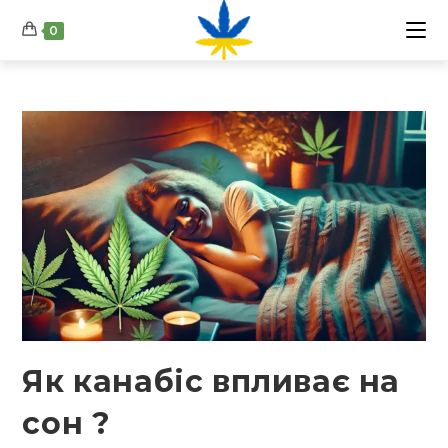
0
Як канабіс впливає на
сон ?