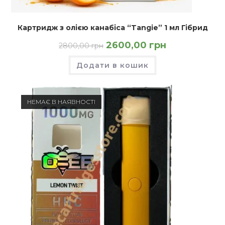
Картридж з олією канабіса “Tangie” 1 мл Гібрид
Оригінальна
Поточна
2600,00
грн
2800,00
грн
ціна:
ціна:
2800,00 грн.
2600,00 грн.
Додати в кошик
НЕМАЄ В НАЯВНОСТІ