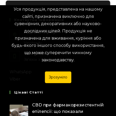
Уся продукція, представлена на нашому
сайті, призначена виключно для
Контактна Інформація
сувенірних, декоративних або науково-
дослідних цілей. Продукція не
Адреса офісу:
призначена для вживання, куріння або
Адрес: Czech, Náměstí Míru, 120 00
Vinohrady,
будь-якого іншого способу використання,
що може суперечити чинному
Telegram:
Зв'язок з менеджером
законодавству.
WhatsApp
Зрозуміло
Viber
Цікаві Статті
CBD при фармакорезистентній
епілепсії: що показали