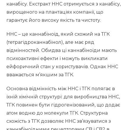
канабісу. Екстракт HHC отримується з канабісу,
вирощеного на плантаціях компанії, що
гарантує його високу якість та чистоту.
HHC – це каннабіноїд, який схожий на ТГК
(тетрагідроканнабінол), але має ряд
відмінностей. Обидва ці каннабіноїди мають
психоактивні ефекти і можуть викликати
ейфоричний стан у користувачів. Однак HHC
вважається м’якшим за ТГК.
Основна відмінність між HHC і ТГК полягає в
їхній хімічній структурі: для виробництва HHC,
ТГК повинен бути гідрогенізований, що додає
атом водню до молекули ТГК. Структурна
схожість з ТГК дозволяє HHC зв’язуватися з
каннабіноїдними рецепторами CB і CB2 в