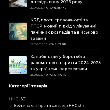
дослідження 2026 року
22.07.2026
/
0 КОМЕНТАРІВ
КБД проти тривожності та
ПТСР: новий підхід у лікуванні
панічних розладів та військової
травми
26.10.2025
/
0 КОМЕНТАРІВ
Канабіноїди у боротьбі з
раком: нові відкриття 2024-2025
та українські перспективи
23.09.2025
/
0 КОМЕНТАРІВ
Категорії товарів
33
HHC
33
ТОВАРИ
31
Вейпи та електронні сигарети HHC
31