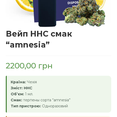
Вейп HHC смак
“amnesia”
2200,00
грн
Країна:
Чехія
Зміст: HHC
Об’єм:
1 мл.
Смак:
терпены сорта “amnesia”
Тип пристрою:
Одноразовий