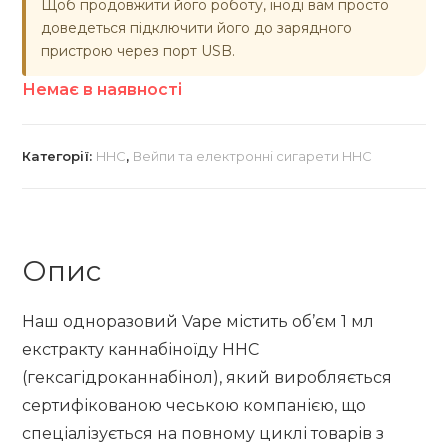
Щоб продовжити його роботу, іноді вам просто
доведеться підключити його до зарядного
пристрою через порт USB.
Немає в наявності
Категорії:
HHC
,
Вейпи та електронні сигарети HHC
Опис
Наш одноразовий Vape містить об’єм 1 мл
екстракту каннабіноїду HHC
(гексагідроканнабінол), який виробляється
сертифікованою чеською компанією, що
спеціалізується на повному циклі товарів з