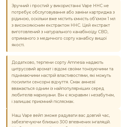
Зручний і простий у використанні Vape HHC не
потребує обслуговування або заміни картриджа з
рідиною, оскільки вже містить ємність об’ємом 1 мл
з високоякісним екстрактом HHC. Цей екстракт
виготовлений з натурального канабіноїду CBD,
отриманого з медичного сорту канабісу вищої
якості.
Додатково, терпени сорту Amnesia надають
цитрусовий аромат і відомі своїми тонізуючими та
піднімаючими настрій властивостями, які можуть
посилити сенсорні відчуття. Смак амнезії
вважається одним із найпопулярніших серед
любителів марихуани. Він є яскравим і незабутнім,
і залишає приємний післясмак.
Наш Vape вейп зможе радувати вас довгий час,
забезпечуючи близько 300 впевнених інгаляцій.