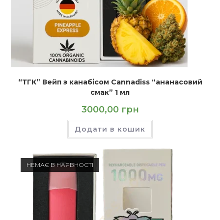
“ТГК” Вейп з канабісом Cannadiss “ананасовий
смак” 1 мл
3000,00
грн
Додати в кошик
НЕМАЄ В НАЯВНОСТІ