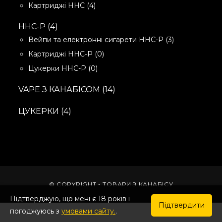
товар
4
Картриджі HHC
4
товари
4
HHC-P
4
ТОВАРИ
3
Вейпи та електронні сигарети HHC-P
3
товари
0
Картриджі HHC-P
0
товарів
0
Цукерки HHC-P
0
товарів
14
VAPE З КАНАБІСОМ
14
ТОВАРІВ
4
ЦУКЕРКИ
4
ТОВАРИ
© COPYRIGHT - ТОВАРИ З КАНАБІСУ
Підтверджую, що мені є 18 років і
Підтвердити
погоджуюсь з
умовами сайту.
.