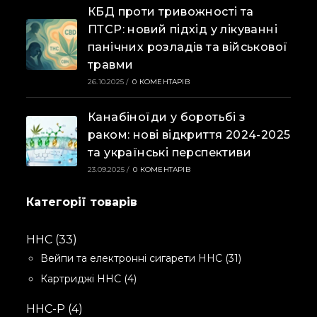
КБД проти тривожності та
ПТСР: новий підхід у лікуванні
панічних розладів та військової
травми
26.10.2025
/
0 КОМЕНТАРІВ
Канабіноїди у боротьбі з
раком: нові відкриття 2024-2025
та українські перспективи
23.09.2025
/
0 КОМЕНТАРІВ
Категорії товарів
33
HHC
33
ТОВАРИ
31
Вейпи та електронні сигарети HHC
31
товар
4
Картриджі HHC
4
товари
4
HHC-P
4