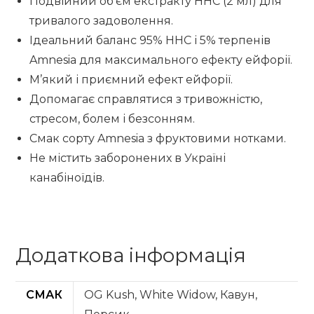
Подвійний об’єм екстракту HHC (2 мл) для
тривалого задоволення.
Ідеальний баланс 95% HHC і 5% терпенів
Amnesia для максимального ефекту ейфорії.
М’який і приємний ефект ейфорії.
Допомагає справлятися з тривожністю,
стресом, болем і безсонням.
Смак сорту Amnesia з фруктовими нотками.
Не містить заборонених в Україні
канабіноїдів.
Додаткова інформація
СМАК
OG Kush, White Widow, Кавун,