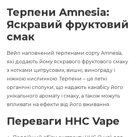
Терпени Amnesia:
Яскравий фруктовий
смак
Вейп наповнений терпенами сорту Amnesia,
які додають йому яскравого фруктового смаку
з нотками цитрусових, вишні, винограду і
ніжною кислинкою. Терпени – це леткі
органічні сполуки, що надають канабісу його
унікального аромату і смаку, а також можуть
впливати на ефекти від його вживання.
Переваги HHC Vape