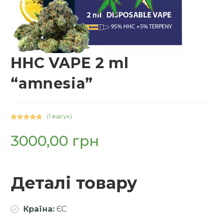
HHC VAPE 2 ml
“amnesia”
(
1
відгук)
Рейтинг
1
5.00
3000,00
з 5 на
грн
основі
опитування
покупця
Деталі товару
Країна:
ЄС