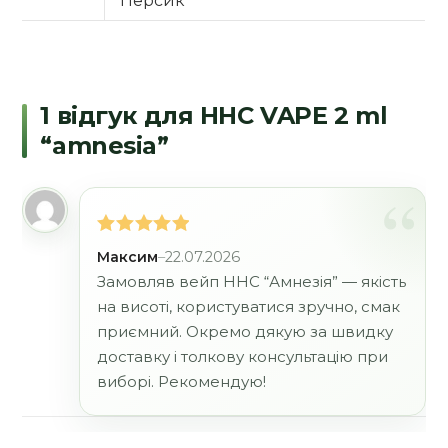
Персик
1 відгук для
HHC VAPE 2 ml
“amnesia”
Оцінено в
Максим
–
22.07.2026
5
з 5
Замовляв вейп HHC “Амнезія” — якість
на висоті, користуватися зручно, смак
приємний. Окремо дякую за швидку
доставку і толкову консультацію при
виборі. Рекомендую!