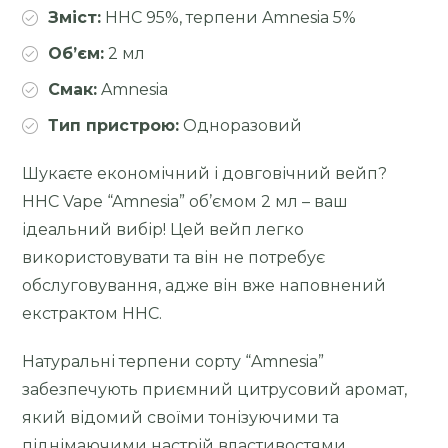
Зміст:
HHC 95%, терпени Amnesia 5%
Об’єм:
2 мл
Смак:
Amnesia
Тип пристрою:
Одноразовий
Шукаєте економічний і довговічний вейп?
HHC Vape “Amnesia” об’ємом 2 мл – ваш
ідеальний вибір! Цей вейп легко
використовувати та він не потребує
обслуговування, адже він вже наповнений
екстрактом HHC.
Натуральні терпени сорту “Amnesia”
забезпечують приємний цитрусовий аромат,
який відомий своїми тонізуючими та
піднімаючими настрій властивостями.