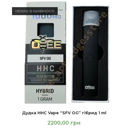
НЕМАЄ В НАЯВНОСТІ
Дудка HHC Vape “SFV OG” гібрид 1 ml
2200,00
грн