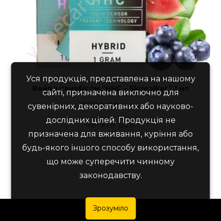
Уся продукція, представлена на нашому
Вейп з канабісом “HHC – Skywalker” 1 мл
сайті, призначена виключно для
2200,00
грн
сувенірних, декоративних або науково-
дослідних цілей. Продукція не
Читати далі
призначена для вживання, куріння або
будь-якого іншого способу використання,
що може суперечити чинному
законодавству.
Зрозуміло