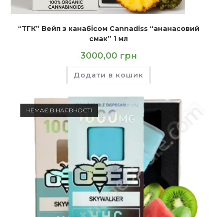
“ТГК” Вейп з канабісом Cannadiss “ананасовий
смак” 1 мл
3000,00
грн
Додати в кошик
НЕМАЄ В НАЯВНОСТІ