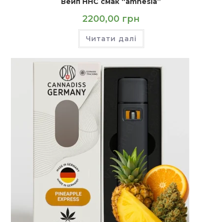
Вейп HHC смак “amnesia”
2200,00
грн
Читати далі