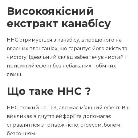
Високоякісний
екстракт канабісу
HHC отримується з канабісу, вирощеного на
власних плантаціях, що гарантує його якість та
чистоту. Ідеальний склад забезпечує чистий і
приємний ефект без небажаних побічних
явищ.
Що таке HHC ?
HHC схожий на ТГК, але має м’якший ефект. Він
викликає відчуття ейфорії та допомагає
справлятися з тривожністю, стресом, болем і
безсонням.