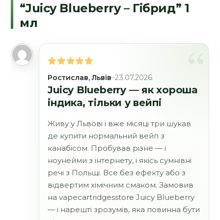
“Juicy Blueberry – Гібрид” 1
мл
Оцінено в
Ростислав, Львів
–
23.07.2026
5
з 5
Juicy Blueberry — як хороша
індика, тільки у вейпі
Живу у Львові і вже місяці три шукав
де купити нормальний вейп з
канабісом. Пробував різне — і
ноунейми з інтернету, і якісь сумнівні
речі з Польщі. Все без ефекту або з
відвертим хімічним смаком. Замовив
на vapecartridgesstore Juicy Blueberry
— і нарешті зрозумів, яка повинна бути