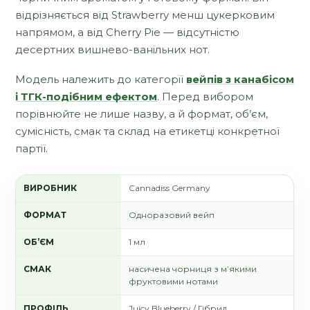
відрізняється від Strawberry менш цукерковим
напрямом, а від Cherry Pie — відсутністю
десертних вишнево-ванільних нот.
Модель належить до категорії
вейпів з канабісом
і ТГК-подібним ефектом
. Перед вибором
порівнюйте не лише назву, а й формат, об’єм,
сумісність, смак та склад на етикетці конкретної
партії.
ВИРОБНИК
Cannadiss Germany
ФОРМАТ
Одноразовий вейп
ОБ’ЄМ
1 мл
СМАК
насичена чорниця з м’якими
фруктовими нотами
ПРОФІЛЬ
Juicy Blueberry / Гібрид