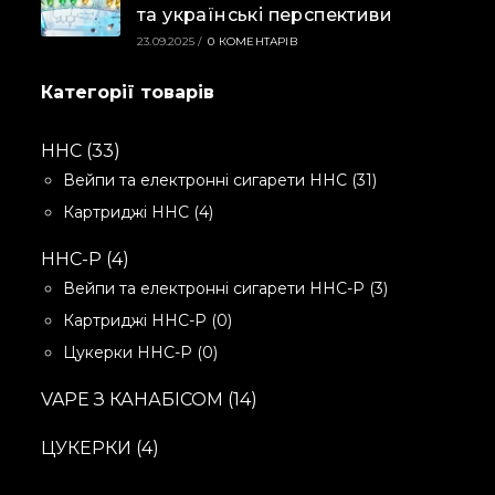
та українські перспективи
23.09.2025
/
0 КОМЕНТАРІВ
Категорії товарів
33
HHC
33
ТОВАРИ
31
Вейпи та електронні сигарети HHC
31
товар
4
Картриджі HHC
4
товари
4
HHC-P
4
ТОВАРИ
3
Вейпи та електронні сигарети HHC-P
3
товари
0
Картриджі HHC-P
0
товарів
0
Цукерки HHC-P
0
товарів
14
VAPE З КАНАБІСОМ
14
ТОВАРІВ
4
ЦУКЕРКИ
4
ТОВАРИ