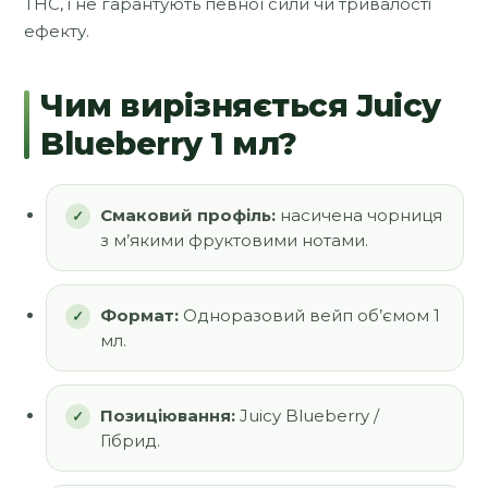
THC, і не гарантують певної сили чи тривалості
ефекту.
Чим вирізняється Juicy
Blueberry 1 мл?
Смаковий профіль:
насичена чорниця
з м’якими фруктовими нотами.
Формат:
Одноразовий вейп об’ємом 1
мл.
Позиціювання:
Juicy Blueberry /
Гібрид.