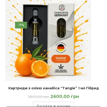
-7%
Картридж з олією канабіса “Tangie” 1 мл Гібрид
Оригінальна
Поточна
2600,00
грн
2800,00
грн
ціна:
ціна:
2800,00 грн.
2600,00 грн.
Додати в кошик