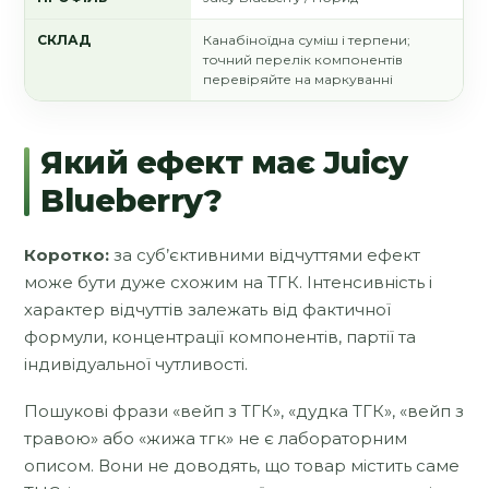
СКЛАД
Канабіноїдна суміш і терпени;
точний перелік компонентів
перевіряйте на маркуванні
Який ефект має Juicy
Blueberry?
Коротко:
за суб’єктивними відчуттями ефект
може бути дуже схожим на ТГК. Інтенсивність і
характер відчуттів залежать від фактичної
формули, концентрації компонентів, партії та
індивідуальної чутливості.
Пошукові фрази «вейп з ТГК», «дудка ТГК», «вейп з
травою» або «жижа тгк» не є лабораторним
описом. Вони не доводять, що товар містить саме