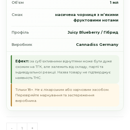
Об’єм
1 мл
Смак
насичена чорниця з м’якими
фруктовими нотами
Профіль
Juicy Blueberry / Гібрид
Виробник
Cannadiss Germany
Ефект:
за суб’єктивними відчуттями може бути дуже
схожим на ТГК, але залежить від складу, партії та
індивідуальної реакції. Назва товару не підтверджує
наявність THC.
Тільки 18+. Не є лікарським або харчовим засобом.
Перевіряйте маркування та застереження
виробника.
Вейп
-
+