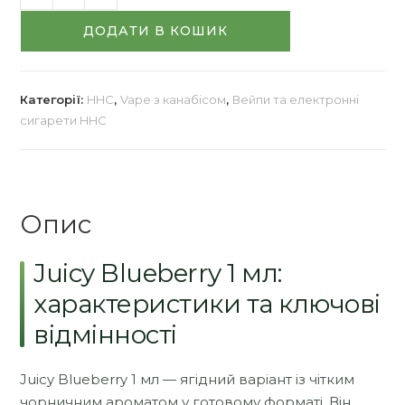
з
ДОДАТИ В КОШИК
канабісом
"Juicy
Blueberry
-
Категорії:
HHC
,
Vape з канабісом
,
Вейпи та електронні
сигарети HHC
Гібрид"
1
мл
кількість
Опис
Juicy Blueberry 1 мл:
характеристики та ключові
відмінності
Juicy Blueberry 1 мл — ягідний варіант із чітким
чорничним ароматом у готовому форматі. Він