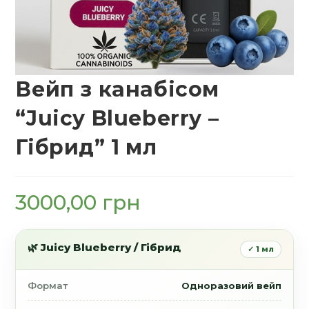
Вейп з канабісом
“Juicy Blueberry –
Гібрид” 1 мл
3000,00
грн
🌿 Juicy Blueberry / Гібрид
✓ 1 мл
Формат
Одноразовий вейп