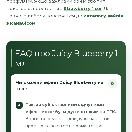
профілями. Якщо важливий об’єм або тип
пристрою, перегляньте
Strawberry 1 мл
. Для
повного вибору поверніться до
каталогу вейпів
з канабісом
.
FAQ про Juicy Blueberry 1
мл
Чи схожий ефект Juicy Blueberry на
ТГК?
Так, за суб’єктивними відчуттями
ефект може бути дуже схожим на ТГК.
Водночас реакція індивідуальна, а назва
профілю не замінює інформацію про